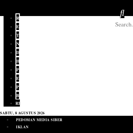
REDAKSI
EDITORIAL
TERKINI
NASIONAL
DAERAH
HUKUM
POLITIK
EKONOMI
PENDIDIKAN
BUDAYA
RELIGI
SABTU, 8 AGUSTUS 2026
PEDOMAN MEDIA SIBER
IKLAN