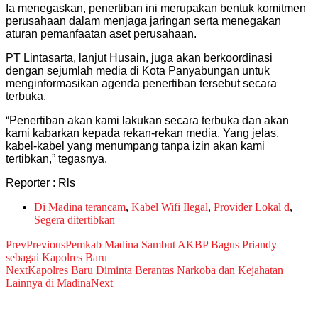
Ia menegaskan, penertiban ini merupakan bentuk komitmen
perusahaan dalam menjaga jaringan serta menegakan
aturan pemanfaatan aset perusahaan.
PT Lintasarta, lanjut Husain, juga akan berkoordinasi
dengan sejumlah media di Kota Panyabungan untuk
menginformasikan agenda penertiban tersebut secara
terbuka.
“Penertiban akan kami lakukan secara terbuka dan akan
kami kabarkan kepada rekan-rekan media. Yang jelas,
kabel-kabel yang menumpang tanpa izin akan kami
tertibkan,” tegasnya.
Reporter : Rls
Di Madina terancam
,
Kabel Wifi Ilegal
,
Provider Lokal d
,
Segera ditertibkan
Prev
Previous
Pemkab Madina Sambut AKBP Bagus Priandy
sebagai Kapolres Baru
Next
Kapolres Baru Diminta Berantas Narkoba dan Kejahatan
Lainnya di Madina
Next