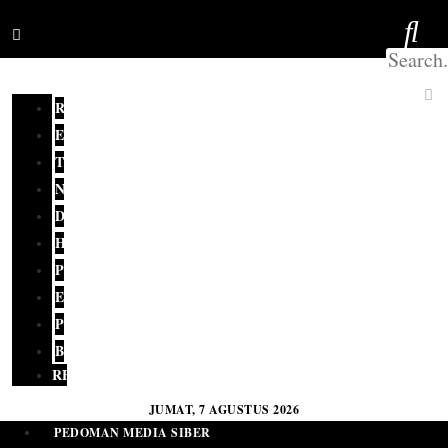
REDAKSI
EDITORIAL
TERKINI
NASIONAL
DAERAH
HUKUM
POLITIK
EKONOMI
PENDIDIKAN
BUDAYA
RELIGI
JUMAT, 7 AGUSTUS 2026
PEDOMAN MEDIA SIBER