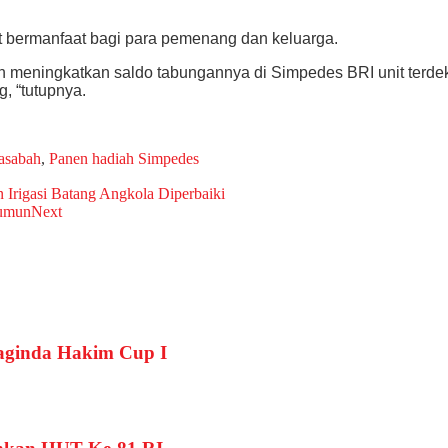
 bermanfaat bagi para pemenang dan keluarga.
dan meningkatkan saldo tabungannya di Simpedes BRI unit terd
, “tutupnya.
asabah
,
Panen hadiah Simpedes
Irigasi Batang Angkola Diperbaiki
rumun
Next
aginda Hakim Cup I