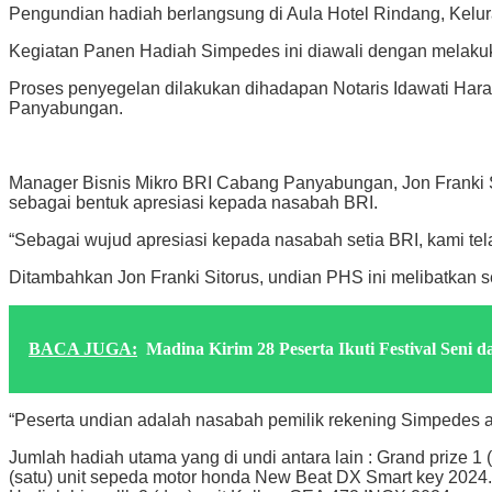
Pengundian hadiah berlangsung di Aula Hotel Rindang, Kelu
Kegiatan Panen Hadiah Simpedes ini diawali dengan melakuk
Proses penyegelan dilakukan dihadapan Notaris Idawati Hara
Panyabungan.
Manager Bisnis Mikro BRI Cabang Panyabungan, Jon Franki S
sebagai bentuk apresiasi kepada nasabah BRI.
“Sebagai wujud apresiasi kepada nasabah setia BRI, kami tel
Ditambahkan Jon Franki Sitorus, undian PHS ini melibatkan s
BACA JUGA:
Madina Kirim 28 Peserta Ikuti Festival Seni
“Peserta undian adalah nasabah pemilik rekening Simpedes a
Jumlah hadiah utama yang di undi antara lain : Grand prize 
(satu) unit sepeda motor honda New Beat DX Smart key 2024.