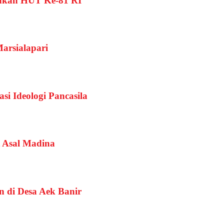
ahkan HUT Ke-81 RI
rsialapari
si Ideologi Pancasila
 Asal Madina
n di Desa Aek Banir