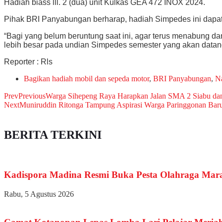
Hadiah biass lll. 2 (dua) unit Kulkas GEA 472 INOX 2024.
Pihak BRI Panyabungan berharap, hadiah Simpedes ini dapat
“Bagi yang belum beruntung saat ini, agar terus menabung 
lebih besar pada undian Simpedes semester yang akan datang
Reporter : Rls
Bagikan hadiah mobil dan sepeda motor
,
BRI Panyabungan
,
N
Prev
Previous
Warga Sihepeng Raya Harapkan Jalan SMA 2 Siabu dan 
Next
Muniruddin Ritonga Tampung Aspirasi Warga Paringgonan Ba
BERITA TERKINI
Kadispora Madina Resmi Buka Pesta Olahraga Mar
Rabu, 5 Agustus 2026