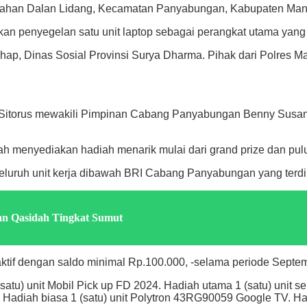
rahan Dalan Lidang, Kecamatan Panyabungan, Kabupaten Manda
an penyegelan satu unit laptop sebagai perangkat utama yan
hap, Dinas Sosial Provinsi Surya Dharma. Pihak dari Polres M
itorus mewakili Pimpinan Cabang Panyabungan Benny Susanto 
ah menyediakan hadiah menarik mulai dari grand prize dan pul
eluruh unit kerja dibawah BRI Cabang Panyabungan yang terdir
 dan Qasidah Tingkat Sumut
ktif dengan saldo minimal Rp.100.000, -selama periode Septe
1 (satu) unit Mobil Pick up FD 2024. Hadiah utama 1 (satu) un
 Hadiah biasa 1 (satu) unit Polytron 43RG90059 Google TV. Ha