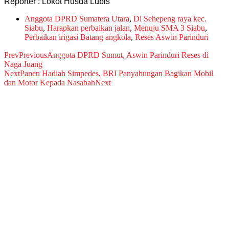
Reporter : Lokot Husda Lubis
Anggota DPRD Sumatera Utara
,
Di Sehepeng raya kec.
Siabu
,
Harapkan perbaikan jalan
,
Menuju SMA 3 Siabu
,
Perbaikan irigasi Batang angkola
,
Reses Aswin Parinduri
Prev
Previous
Anggota DPRD Sumut, Aswin Parinduri Reses di
Naga Juang
Next
Panen Hadiah Simpedes, BRI Panyabungan Bagikan Mobil
dan Motor Kepada Nasabah
Next