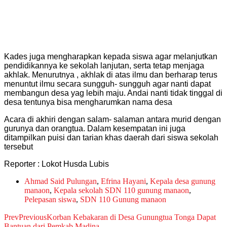
Kades juga mengharapkan kepada siswa agar melanjutkan
pendidikannya ke sekolah lanjutan, serta tetap menjaga
akhlak. Menurutnya , akhlak di atas ilmu dan berharap terus
menuntut ilmu secara sungguh- sungguh agar nanti dapat
membangun desa yag lebih maju. Andai nanti tidak tinggal di
desa tentunya bisa mengharumkan nama desa
Acara di akhiri dengan salam- salaman antara murid dengan
gurunya dan orangtua. Dalam kesempatan ini juga
ditampilkan puisi dan tarian khas daerah dari siswa sekolah
tersebut
Reporter : Lokot Husda Lubis
Ahmad Said Pulungan
,
Efrina Hayani
,
Kepala desa gunung
manaon
,
Kepala sekolah SDN 110 gunung manaon
,
Pelepasan siswa
,
SDN 110 Gunung manaon
Prev
Previous
Korban Kebakaran di Desa Gunungtua Tonga Dapat
Bantuan dari Pemkab Madina