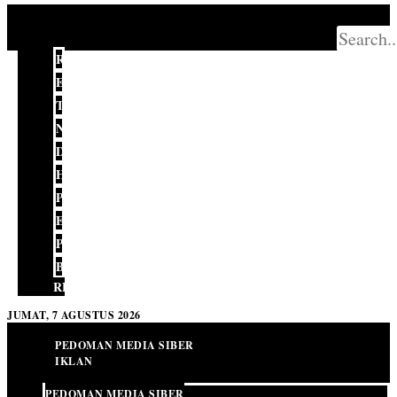
REDAKSI
EDITORIAL
TERKINI
NASIONAL
DAERAH
HUKUM
POLITIK
EKONOMI
PENDIDIKAN
BUDAYA
RELIGI
JUMAT, 7 AGUSTUS 2026
PEDOMAN MEDIA SIBER
IKLAN
PEDOMAN MEDIA SIBER