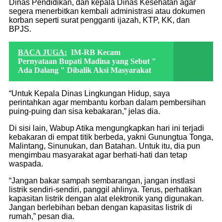
Dinas Pendidikan, dan kepala Dinas Kesehatan agar
segera menerbitkan kembali administrasi atau dokumen
korban seperti surat pengganti ijazah, KTP, KK, dan
BPJS.
BACA JUGA:
IM-RB Kecam
Pernyataan Bupati Madina yang Sebut "
Ada Dalang " Dibalik Aksi Masyarakat
“Untuk Kepala Dinas Lingkungan Hidup, saya
perintahkan agar membantu korban dalam pembersihan
puing-puing dan sisa kebakaran,” jelas dia.
Di sisi lain, Wabup Atika mengungkapkan hari ini terjadi
kebakaran di empat titik berbeda, yakni Gunungtua Tonga,
Malintang, Sinunukan, dan Batahan. Untuk itu, dia pun
mengimbau masyarakat agar berhati-hati dan tetap
waspada.
“Jangan bakar sampah sembarangan, jangan instlasi
listrik sendiri-sendiri, panggil ahlinya. Terus, perhatikan
kapasitan listrik dengan alat elektronik yang digunakan.
Jangan berlebihan beban dengan kapasitas listrik di
rumah,” pesan dia.