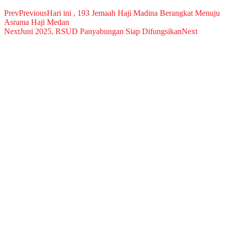
Prev
Previous
Hari ini , 193 Jemaah Haji Madina Berangkat Menuju
Asrama Haji Medan
Next
Juni 2025, RSUD Panyabungan Siap Difungsikan
Next