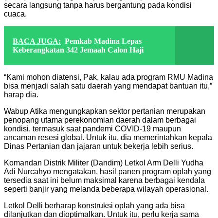
secara langsung tanpa harus bergantung pada kondisi
cuaca.
BACA JUGA:
Pemkab Madina Lepas
Keberangkatan 342 Jemaah Calon Haji
“Kami mohon diatensi, Pak, kalau ada program RMU Madina
bisa menjadi salah satu daerah yang mendapat bantuan itu,”
harap dia.
Wabup Atika mengungkapkan sektor pertanian merupakan
penopang utama perekonomian daerah dalam berbagai
kondisi, termasuk saat pandemi COVID-19 maupun
ancaman resesi global. Untuk itu, dia memerintahkan kepala
Dinas Pertanian dan jajaran untuk bekerja lebih serius.
Komandan Distrik Militer (Dandim) Letkol Arm Delli Yudha
Adi Nurcahyo mengatakan, hasil panen program oplah yang
tersedia saat ini belum maksimal karena berbagai kendala
seperti banjir yang melanda beberapa wilayah operasional.
Letkol Delli berharap konstruksi oplah yang ada bisa
dilanjutkan dan dioptimalkan. Untuk itu, perlu kerja sama