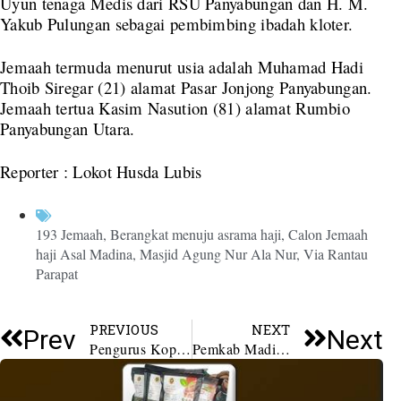
Uyun tenaga Medis dari RSU Panyabungan dan H. M.
Yakub Pulungan sebagai pembimbing ibadah kloter.
Jemaah termuda menurut usia adalah Muhamad Hadi
Thoib Siregar (21) alamat Pasar Jonjong Panyabungan.
Jemaah tertua Kasim Nasution (81) alamat Rumbio
Panyabungan Utara.
Reporter : Lokot Husda Lubis
193 Jemaah
,
Berangkat menuju asrama haji
,
Calon Jemaah
haji Asal Madina
,
Masjid Agung Nur Ala Nur
,
Via Rantau
Parapat
PREVIOUS
NEXT
Prev
Next
Pengurus Koperasi Merah Putih Terbentuk di Manambin
Pemkab Madina dan Kodim 0212 Teken Kontrak Kerja Sama Konstruksi Optimalisasi Lahan