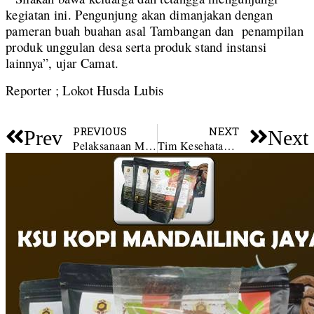
kegiatan ini. Pengunjung akan dimanjakan dengan
pameran buah buahan asal Tambangan dan penampilan
produk unggulan desa serta produk stand instansi
lainnya”, ujar Camat.
Reporter ; Lokot Husda Lubis
PREVIOUS
NEXT
Prev
Next
Pelaksanaan MTQ ke-XXIV Madina Tanggal 21 – 24 Februari.
Tim Kesehatan UPTD Puskesmas Kotanopan Kunjungi Desa Terpencil