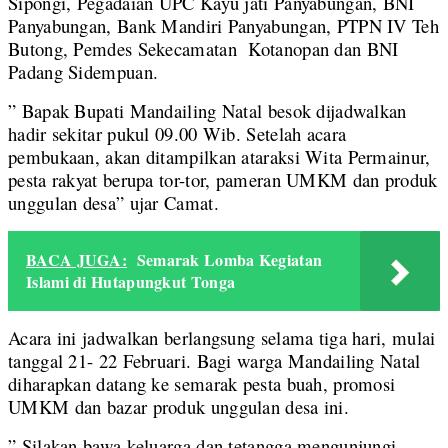
Sipongi, Pegadaian UPC Kayu jati Panyabungan, BNI
Panyabungan, Bank Mandiri Panyabungan, PTPN IV Teh
Butong, Pemdes Sekecamatan Kotanopan dan BNI
Padang Sidempuan.
” Bapak Bupati Mandailing Natal besok dijadwalkan
hadir sekitar pukul 09.00 Wib. Setelah acara
pembukaan, akan ditampilkan ataraksi Wita Permainur,
pesta rakyat berupa tor-tor, pameran UMKM dan produk
unggulan desa” ujar Camat.
BACA JUGA:
Semarak Lomba Kegiatan
Islami di Hutapungkut Tonga
Acara ini jadwalkan berlangsung selama tiga hari, mulai
tanggal 21- 22 Februari. Bagi warga Mandailing Natal
diharapkan datang ke semarak pesta buah, promosi
UMKM dan bazar produk unggulan desa ini.
” Silakan bawa keluarga dan tetangga mengunjungi