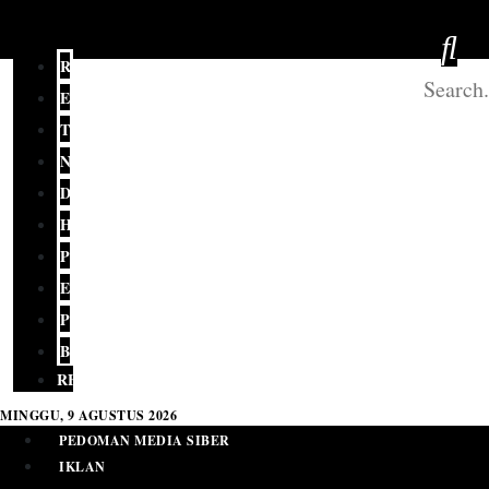
REDAKSI
EDITORIAL
TERKINI
NASIONAL
DAERAH
HUKUM
POLITIK
EKONOMI
PENDIDIKAN
BUDAYA
RELIGI
MINGGU, 9 AGUSTUS 2026
PEDOMAN MEDIA SIBER
IKLAN