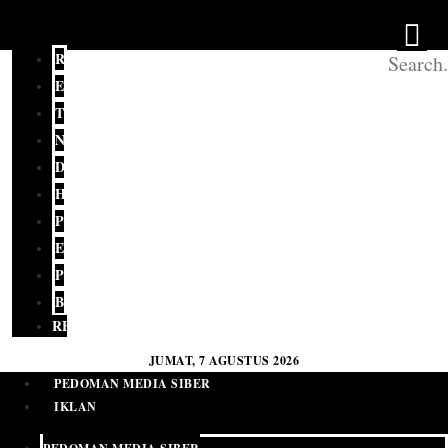
REDAKSI
EDITORIAL
TERKINI
NASIONAL
DAERAH
HUKUM
POLITIK
EKONOMI
PENDIDIKAN
BUDAYA
RELIGI
JUMAT, 7 AGUSTUS 2026
PEDOMAN MEDIA SIBER
IKLAN