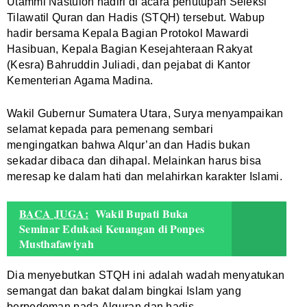
Utammi Nastuion hadiri di acara penutupan Seleksi
Tilawatil Quran dan Hadis (STQH) tersebut. Wabup
hadir bersama Kepala Bagian Protokol Mawardi
Hasibuan, Kepala Bagian Kesejahteraan Rakyat
(Kesra) Bahruddin Juliadi, dan pejabat di Kantor
Kementerian Agama Madina.
Wakil Gubernur Sumatera Utara, Surya menyampaikan
selamat kepada para pemenang sembari
mengingatkan bahwa Alqur’an dan Hadis bukan
sekadar dibaca dan dihapal. Melainkan harus bisa
meresap ke dalam hati dan melahirkan karakter Islami.
BACA JUGA:
Wakil Bupati Buka
Seminar Edukasi Keuangan di Ponpes
Musthafawiyah
Dia menyebutkan STQH ini adalah wadah menyatukan
semangat dan bakat dalam bingkai Islam yang
berpedoman pada Alquran dan hadis.