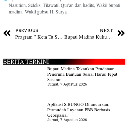
Nasution
,
Seleksi Tilawatil Qur'an dan hadits
,
Wakil bupati
madina
,
Wakil gubsu H. Surya
PREVIOUS
NEXT
Program ” Keta Tu Saba” Dimulai, Pemkab Madina Kawal Hingga Panen
Bupati Madina Kukuhkan Ketua dan Lantik Pengurus PKK Madina
BERITA TERKINI
Bupati Madina Tekankan Pendataan
Penerima Bantuan Sosial Harus Tepat
Sasaran
Jumat, 7 Agustus 2026
Aplikasi SiBUNGO Diluncurkan,
Permudah Layanan PBB Berbasis
Geospasial
Jumat, 7 Agustus 2026