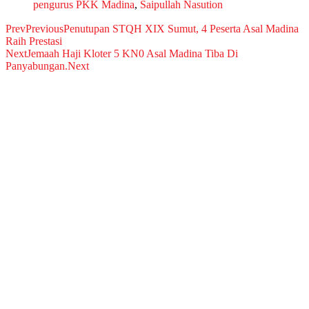
pengurus PKK Madina
,
Saipullah Nasution
Prev
Previous
Penutupan STQH XIX Sumut, 4 Peserta Asal Madina
Raih Prestasi
Next
Jemaah Haji Kloter 5 KN0 Asal Madina Tiba Di
Panyabungan.
Next