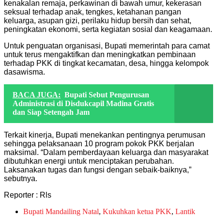
kenakalan remaja, perkawinan di bawah umur, kekerasan
seksual terhadap anak, tengkes, ketahanan pangan
keluarga, asupan gizi, perilaku hidup bersih dan sehat,
peningkatan ekonomi, serta kegiatan sosial dan keagamaan.
Untuk penguatan organisasi, Bupati memerintah para camat
untuk terus mengaktifkan dan meningkatkan pembinaan
terhadap PKK di tingkat kecamatan, desa, hingga kelompok
dasawisma.
BACA JUGA:
Bupati Sebut Pengurusan
Administrasi di Disdukcapil Madina Gratis
dan Siap Setengah Jam
Terkait kinerja, Bupati menekankan pentingnya perumusan
sehingga pelaksanaan 10 program pokok PKK berjalan
maksimal. “Dalam pemberdayaan keluarga dan masyarakat
dibutuhkan energi untuk menciptakan perubahan.
Laksanakan tugas dan fungsi dengan sebaik-baiknya,”
sebutnya.
Reporter : Rls
Bupati Mandailing Natal
,
Kukuhkan ketua PKK
,
Lantik