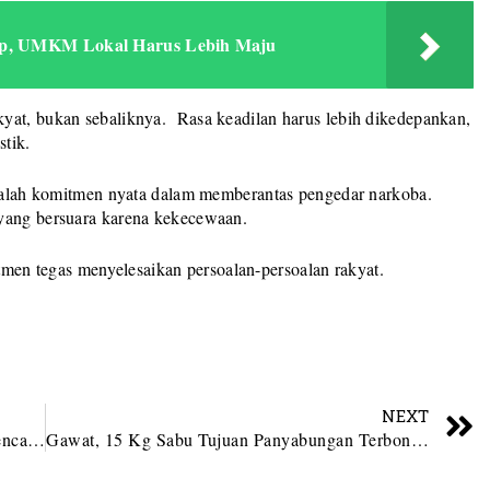
up, UMKM Lokal Harus Lebih Maju
yat, bukan sebaliknya. Rasa keadilan harus lebih dikedepankan,
tik.
adalah komitmen nyata dalam memberantas pengedar narkoba.
 yang bersuara karena kekecewaan.
en tegas menyelesaikan persoalan-persoalan rakyat.
NEXT
Pengurus Golkar Sumut Kunjungi Korban Bencana di Tapsel, Tapteng dan Sibolga
Gawat, 15 Kg Sabu Tujuan Panyabungan Terbongkar, Tamparan Keras Bagi Polres Madina