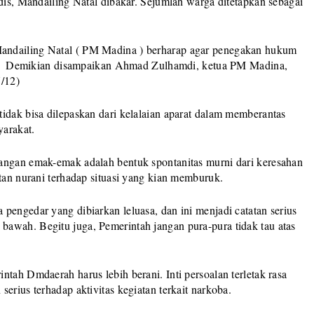
is, Mandailing Natal dibakar. Sejumlah warga ditetapkan sebagai
andailing Natal ( PM Madina ) berharap agar penegakan hukum
onal. Demikian disampaikan Ahmad Zulhamdi, ketua PM Madina,
7/12)
idak bisa dilepaskan dari kelalaian aparat dalam memberantas
yarakat.
angan emak-emak adalah bentuk spontanitas murni dari keresahan
itan nurani terhadap situasi yang kian memburuk.
pengedar yang dibiarkan leluasa, dan ini menjadi catatan serius
awah. Begitu juga, Pemerintah jangan pura-pura tidak tau atas
tah Dmdaerah harus lebih berani. Inti persoalan terletak rasa
erius terhadap aktivitas kegiatan terkait narkoba.