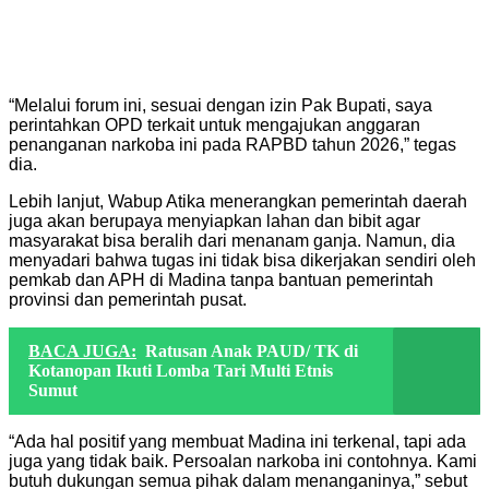
“Melalui forum ini, sesuai dengan izin Pak Bupati, saya
perintahkan OPD terkait untuk mengajukan anggaran
penanganan narkoba ini pada RAPBD tahun 2026,” tegas
dia.
Lebih lanjut, Wabup Atika menerangkan pemerintah daerah
juga akan berupaya menyiapkan lahan dan bibit agar
masyarakat bisa beralih dari menanam ganja. Namun, dia
menyadari bahwa tugas ini tidak bisa dikerjakan sendiri oleh
pemkab dan APH di Madina tanpa bantuan pemerintah
provinsi dan pemerintah pusat.
BACA JUGA:
Ratusan Anak PAUD/ TK di
Kotanopan Ikuti Lomba Tari Multi Etnis
Sumut
“Ada hal positif yang membuat Madina ini terkenal, tapi ada
juga yang tidak baik. Persoalan narkoba ini contohnya. Kami
butuh dukungan semua pihak dalam menanganinya,” sebut