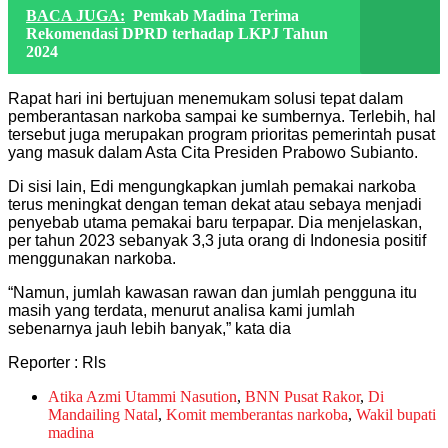
BACA JUGA:
Pemkab Madina Terima
Rekomendasi DPRD terhadap LKPJ Tahun
2024
Rapat hari ini bertujuan menemukam solusi tepat dalam
pemberantasan narkoba sampai ke sumbernya. Terlebih, hal
tersebut juga merupakan program prioritas pemerintah pusat
yang masuk dalam Asta Cita Presiden Prabowo Subianto.
Di sisi lain, Edi mengungkapkan jumlah pemakai narkoba
terus meningkat dengan teman dekat atau sebaya menjadi
penyebab utama pemakai baru terpapar. Dia menjelaskan,
per tahun 2023 sebanyak 3,3 juta orang di Indonesia positif
menggunakan narkoba.
“Namun, jumlah kawasan rawan dan jumlah pengguna itu
masih yang terdata, menurut analisa kami jumlah
sebenarnya jauh lebih banyak,” kata dia
Reporter : Rls
Atika Azmi Utammi Nasution
,
BNN Pusat Rakor
,
Di
Mandailing Natal
,
Komit memberantas narkoba
,
Wakil bupati
madina