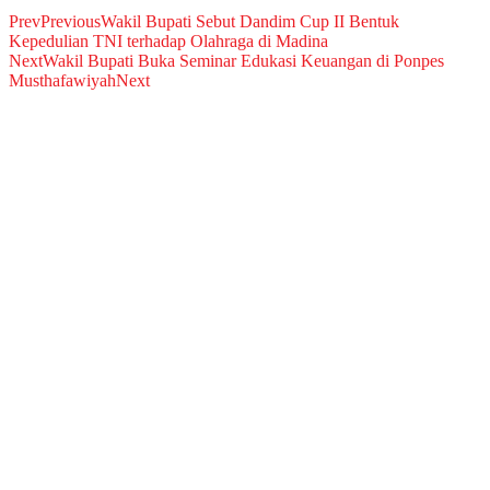
Prev
Previous
Wakil Bupati Sebut Dandim Cup II Bentuk
Kepedulian TNI terhadap Olahraga di Madina
Next
Wakil Bupati Buka Seminar Edukasi Keuangan di Ponpes
Musthafawiyah
Next