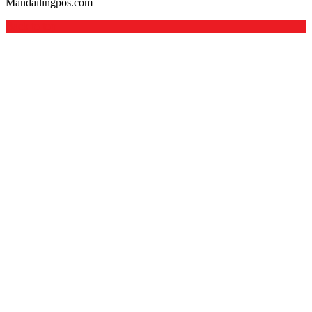
Mandailingpos.com
Back to top