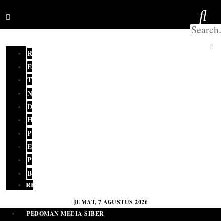
REDAKSI
EDITORIAL
TERKINI
NASIONAL
DAERAH
HUKUM
POLITIK
EKONOMI
PENDIDIKAN
BUDAYA
RELIGI
JUMAT, 7 AGUSTUS 2026
PEDOMAN MEDIA SIBER