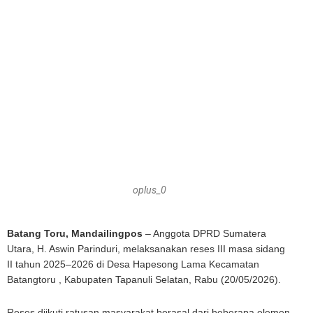
oplus_0
Batang Toru, Mandailingpos
– Anggota DPRD Sumatera
Utara, H. Aswin Parinduri, melaksanakan reses III masa sidang
II tahun 2025–2026 di Desa Hapesong Lama Kecamatan
Batangtoru , Kabupaten Tapanuli Selatan, Rabu (20/05/2026).
Reses diikuti ratusan masyarakat berasal dari beberapa elemen