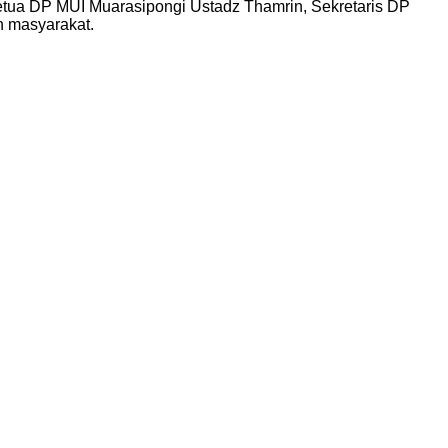
Ketua DP MUI Muarasipongi Ustadz Thamrin, Sekretaris DP
h masyarakat.