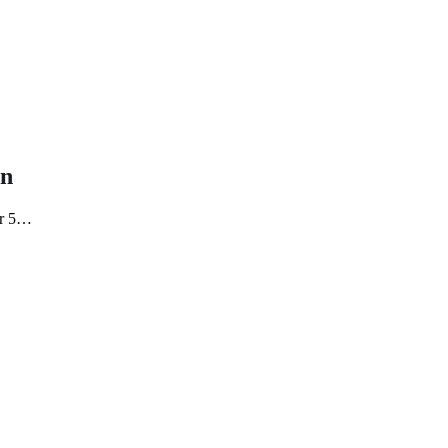
an
er 5…