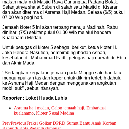
makan malam di Masjid Raya Gunungtua Padang Bolak.
Selanjutnya shalat Subuh di salah satu Masjid di Kisaran
dan akan diterima di Asrama Haji Medan, Selasa (6/5) pukul
07.00 Wib pagi hari.
Jemaah kloter 5 ini akan terbang menuju Madinah, Rabu
dinihari (7/5) sekitar pukul 01.30 Wib melalui bandara
Kualanamu Medan.
Untuk petugas di kloter 5 sebagai berikut, ketua kloter H.
Jaka Hendra Nasution, pembimbing ibadah Ashari,
kesehatan dr. Muhammad Fadli, petugas haji daerah dr. Ebta
dan Akhir Mada.
‘ Sedangkan kegiatann jemaah pada
Minggu satu hari lalu,
mengumpulkan tas dan koper untuk dikirim terlebih dahulu
ke Asrama Haji Medan dengan menggunakan angkutan
mobil truk” , sebut Irfansyah.
Reporter : Lokot Husda Lubis
Asrama haji medan
,
Calon jemaah haji
,
Embarkasi
kualanamo
,
Kloter 5 asal Madina
Prev
Previous
Fraksi Golkar DPRD Sumut Bantu Anak Korban
Banjir di Kota Padangsidimpuan