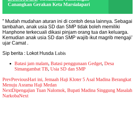
Canangkan Gerakan Keta Marsialapari
” Mudah mudahan aturan ini di contoh desa lainnya. Sebagai
tambahan, anak usia SD dan SMP tidak boleh memiliki
Hanphone terkecuali dikasi pinjam orang tua dan keluarga.
Kemudian anak usia SD dan SMP wajib ikut magrib mengaji’
ujar Camat .
Sip berita : Lokot Husda
Lubis
Batasi jam malam
,
Batasi penggunaan Gedget
,
Desa
Simangambat TB
,
Usia SD dan SMP
Prev
Previous
Hari ini, Jemaah Haji Kloter 5 Asal Madina Berangkat
Menuju Asrama Haji Medan
Next
Dipengajian Tuan Nalomok, Bupati Madina Singgung Masalah
Narkoba
Next