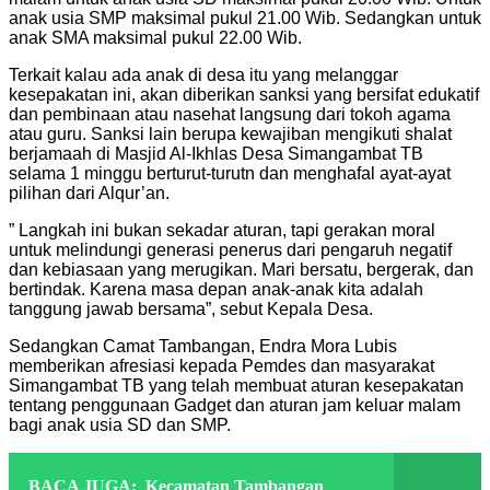
anak usia SMP maksimal pukul 21.00 Wib. Sedangkan untuk
anak SMA maksimal pukul 22.00 Wib.
Terkait kalau ada anak di desa itu yang melanggar
kesepakatan ini, akan diberikan sanksi yang bersifat edukatif
dan pembinaan atau nasehat langsung dari tokoh agama
atau guru. Sanksi lain berupa kewajiban mengikuti shalat
berjamaah di Masjid Al-Ikhlas Desa Simangambat TB
selama 1 minggu berturut-turutn dan menghafal ayat-ayat
pilihan dari Alqur’an.
” Langkah ini bukan sekadar aturan, tapi gerakan moral
untuk melindungi generasi penerus dari pengaruh negatif
dan kebiasaan yang merugikan. Mari bersatu, bergerak, dan
bertindak. Karena masa depan anak-anak kita adalah
tanggung jawab bersama”, sebut Kepala Desa.
Sedangkan Camat Tambangan, Endra Mora Lubis
memberikan afresiasi kepada Pemdes dan masyarakat
Simangambat TB yang telah membuat aturan kesepakatan
tentang penggunaan Gadget dan aturan jam keluar malam
bagi anak usia SD dan SMP.
BACA JUGA:
Kecamatan Tambangan