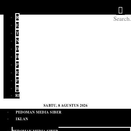
REDAKSI
EDITORIAL
TERKINI
NASIONAL
DAERAH
HUKUM
POLITIK
EKONOMI
PENDIDIKAN
BUDAYA
RELIGI
SABTU, 8 AGUSTUS 2026
PEDOMAN MEDIA SIBER
IKLAN