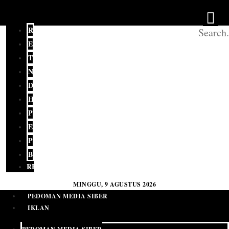
REDAKSI
EDITORIAL
TERKINI
NASIONAL
DAERAH
HUKUM
POLITIK
EKONOMI
PENDIDIKAN
BUDAYA
RELIGI
MINGGU, 9 AGUSTUS 2026
PEDOMAN MEDIA SIBER
IKLAN