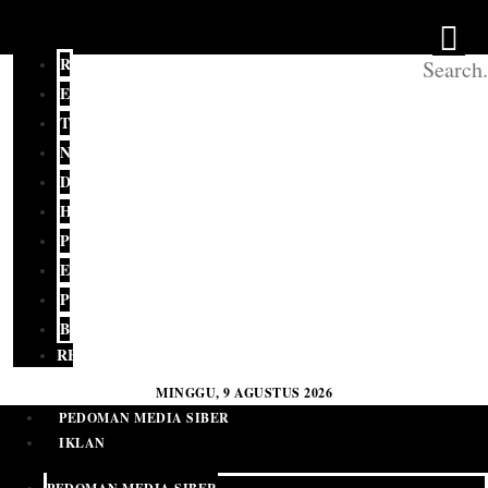
REDAKSI
EDITORIAL
TERKINI
NASIONAL
DAERAH
HUKUM
POLITIK
EKONOMI
PENDIDIKAN
BUDAYA
RELIGI
MINGGU, 9 AGUSTUS 2026
PEDOMAN MEDIA SIBER
IKLAN