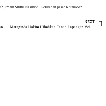
ah
,
Irham Sururi Nasution
,
Kelurahan pasar Kotanooan
NEXT
Desa Panjaringan Gelar Musdesus Pembentukan Pengurus Koperasi Merah Putih
Maraginda Hakim Hibahkan Tanah Lapangan Volli Untuk Naposo Bulung Singengu