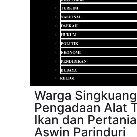
TERKINI
NASIONAL
DAERAH
HUKUM
POLITIK
EKONOMI
PENDIDIKAN
BUDAYA
RELIGI
Warga Singkuang
Pengadaan Alat 
Ikan dan Pertania
Aswin Parinduri