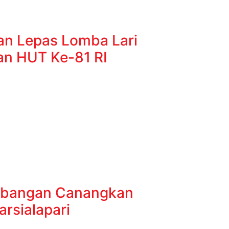
n Lepas Lomba Lari
an HUT Ke-81 RI
bangan Canangkan
rsialapari