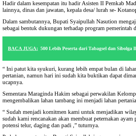
Hadir dalam kesempatan itu hadir Asisten II Pemkab Ma
lainnya, dinas dan jawatan, kepala desa/ lurah se- Kotan
Dalam sambutannya, Bupati Syaipullah Nasution mengajak
sebagai bentuk dukungan terhadap program pemerintah di
BACA JUGA:
500 Lebih Peserta dari Tabagsel dan Sibolga
“ Ini patut kita syukuri, kurang lebih empat bulan di l
pertanian, namun hari ini sudah kita buktikan dapat dim
ucapnya.
Sementara Maraginda Hakim sebagai perwakilan Kelomp
mengembalikan lahan tambang ini menjadi lahan pertanian
“ Sudah menjadi komitmen kami untuk menjadikan wilaya
sudah kami rencanakan akan membuat peternakan ayam p
potensi telur, daging dan padi ,” tuturnya.