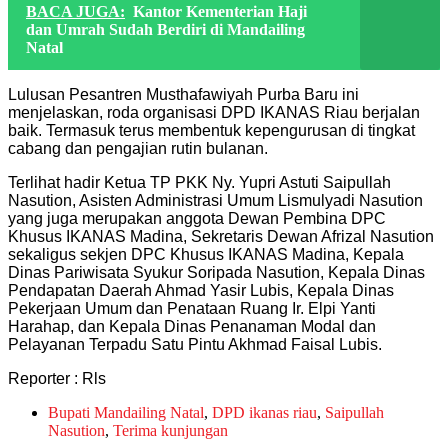
BACA JUGA:
Kantor Kementerian Haji
dan Umrah Sudah Berdiri di Mandailing
Natal
Lulusan Pesantren Musthafawiyah Purba Baru ini
menjelaskan, roda organisasi DPD IKANAS Riau berjalan
baik. Termasuk terus membentuk kepengurusan di tingkat
cabang dan pengajian rutin bulanan.
Terlihat hadir Ketua TP PKK Ny. Yupri Astuti Saipullah
Nasution, Asisten Administrasi Umum Lismulyadi Nasution
yang juga merupakan anggota Dewan Pembina DPC
Khusus IKANAS Madina, Sekretaris Dewan Afrizal Nasution
sekaligus sekjen DPC Khusus IKANAS Madina, Kepala
Dinas Pariwisata Syukur Soripada Nasution, Kepala Dinas
Pendapatan Daerah Ahmad Yasir Lubis, Kepala Dinas
Pekerjaan Umum dan Penataan Ruang Ir. Elpi Yanti
Harahap, dan Kepala Dinas Penanaman Modal dan
Pelayanan Terpadu Satu Pintu Akhmad Faisal Lubis.
Reporter : Rls
Bupati Mandailing Natal
,
DPD ikanas riau
,
Saipullah
Nasution
,
Terima kunjungan