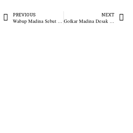
PREVIOUS
NEXT
Wabup Madina Sebut RKPD Harus Relevan dengan Visi Misi Kepala Daerah
Golkar Madina Desak Pemerintah Mitigasi Lumpur Panas Roburan Dolok