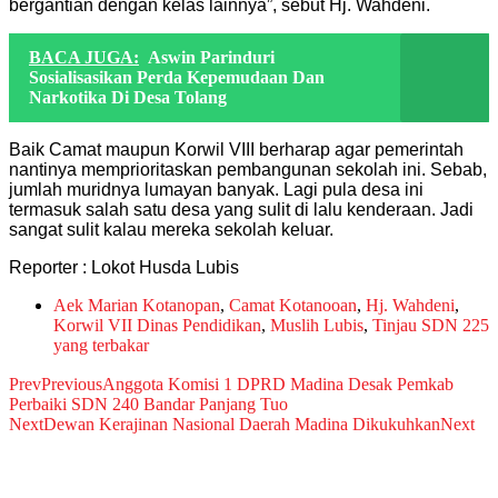
bergantian dengan kelas lainnya”, sebut Hj. Wahdeni.
BACA JUGA:
Aswin Parinduri
Sosialisasikan Perda Kepemudaan Dan
Narkotika Di Desa Tolang
Baik Camat maupun Korwil VIII berharap agar pemerintah
nantinya memprioritaskan pembangunan sekolah ini. Sebab,
jumlah muridnya lumayan banyak. Lagi pula desa ini
termasuk salah satu desa yang sulit di lalu kenderaan. Jadi
sangat sulit kalau mereka sekolah keluar.
Reporter : Lokot Husda Lubis
Aek Marian Kotanopan
,
Camat Kotanooan
,
Hj. Wahdeni
,
Korwil VII Dinas Pendidikan
,
Muslih Lubis
,
Tinjau SDN 225
yang terbakar
Prev
Previous
Anggota Komisi 1 DPRD Madina Desak Pemkab
Perbaiki SDN 240 Bandar Panjang Tuo
Next
Dewan Kerajinan Nasional Daerah Madina Dikukuhkan
Next