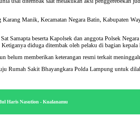
ia usai ditembak saat melakukan aksi penggerebekan jud
pung Karang Manik, Kecamatan Negara Batin, Kabupaten W
Sat Samapta beserta Kapolsek dan anggota Polsek Negara 
 Ketiganya diduga ditembak oleh pelaku di bagian kepala
elum memberikan keterangan resmi terkait meninggalnya 
enuju Rumah Sakit Bhayangkara Polda Lampung untuk dila
dul Haris Nasution - Kualanamu