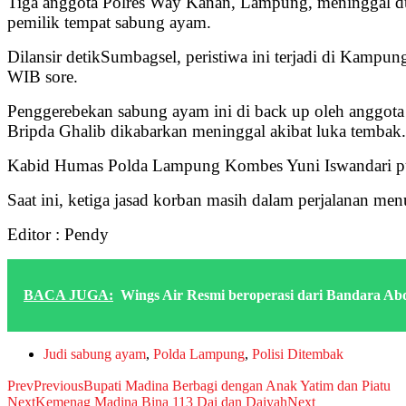
Tiga anggota Polres Way Kanan, Lampung, meninggal dun
pemilik tempat sabung ayam.
Dilansir detikSumbagsel, peristiwa ini terjadi di Kam
WIB sore.
Penggerebekan sabung ayam ini di back up oleh anggota 
Bripda Ghalib dikabarkan meninggal akibat luka tembak.
Kabid Humas Polda Lampung Kombes Yuni Iswandari pun b
Saat ini, ketiga jasad korban masih dalam perjalanan m
Editor : Pendy
BACA JUGA:
Wings Air Resmi beroperasi dari Bandara Ab
Judi sabung ayam
,
Polda Lampung
,
Polisi Ditembak
Prev
Previous
Bupati Madina Berbagi dengan Anak Yatim dan Piatu
Next
Kemenag Madina Bina 113 Dai dan Daiyah
Next