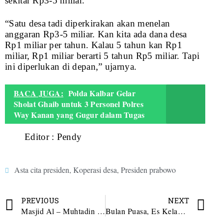
sekitar Rp3-5 miliar.
“Satu desa tadi diperkirakan akan menelan
anggaran Rp3-5 miliar. Kan kita ada dana desa
Rp1 miliar per tahun. Kalau 5 tahun kan Rp1
miliar, Rp1 miliar berarti 5 tahun Rp5 miliar. Tapi
ini diperlukan di depan,” ujarnya.
BACA JUGA:
Polda Kalbar Gelar
Sholat Ghaib untuk 3 Personel Polres
Way Kanan yang Gugur dalam Tugas
Editor : Pendy
Asta cita presiden
,
Koperasi desa
,
Presiden prabowo
PREVIOUS
NEXT
Masjid Al – Muhtadin Jambur Tarutung, Jadi Tempat Singgah Saat Perjalanan
Bulan Puasa, Es Kelapa Fahmi – Fahri Laris Manis