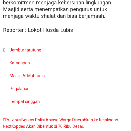
berkomitmen menjaga kebersihan lingkungan
Masjid serta menempatkan pengurus untuk
menjaga waktu shalat dan bisa berjamaah.
Reporter : Lokot Husda Lubis
Jambur tarutung
,
Kotanopan
,
Masjid Al Muhtadin
,
Perjalanan
,
Tempat singgah
Previous
Berkas Polisi Aniaya Warga Diserahkan ke Kejaksaan
Next
Kopdes Akan Dibentuk di 70 Ribu Desa