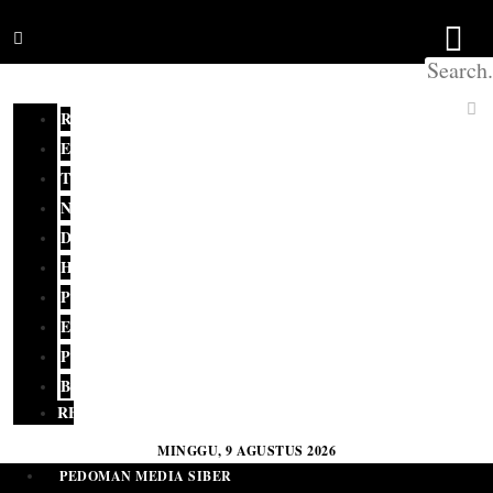
REDAKSI
EDITORIAL
TERKINI
NASIONAL
DAERAH
HUKUM
POLITIK
EKONOMI
PENDIDIKAN
BUDAYA
RELIGI
MINGGU, 9 AGUSTUS 2026
PEDOMAN MEDIA SIBER