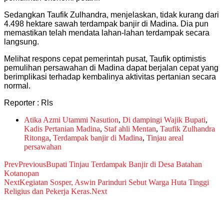
Sedangkan Taufik Zulhandra, menjelaskan, tidak kurang dari
4.498 hektare sawah terdampak banjir di Madina. Dia pun
memastikan telah mendata lahan-lahan terdampak secara
langsung.
Melihat respons cepat pemerintah pusat, Taufik optimistis
pemulihan persawahan di Madina dapat berjalan cepat yang
berimplikasi terhadap kembalinya aktivitas pertanian secara
normal.
Reporter : Rls
Atika Azmi Utammi Nasution
,
Di dampingi Wajik Bupati
,
Kadis Pertanian Madina
,
Staf ahli Mentan
,
Taufik Zulhandra
Ritonga
,
Terdampak banjir di Madina
,
Tinjau areal
persawahan
Prev
Previous
Bupati Tinjau Terdampak Banjir di Desa Batahan
Kotanopan
Next
Kegiatan Sosper, Aswin Parinduri Sebut Warga Huta Tinggi
Religius dan Pekerja Keras.
Next