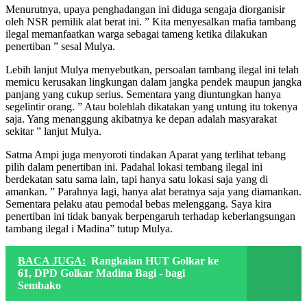
Menurutnya, upaya penghadangan ini diduga sengaja diorganisir
oleh NSR pemilik alat berat ini. ” Kita menyesalkan mafia tambang
ilegal memanfaatkan warga sebagai tameng ketika dilakukan
penertiban ” sesal Mulya.
Lebih lanjut Mulya menyebutkan, persoalan tambang ilegal ini telah
memicu kerusakan lingkungan dalam jangka pendek maupun jangka
panjang yang cukup serius. Sementara yang diuntungkan hanya
segelintir orang. ” Atau bolehlah dikatakan yang untung itu tokenya
saja. Yang menanggung akibatnya ke depan adalah masyarakat
sekitar ” lanjut Mulya.
Satma Ampi juga menyoroti tindakan Aparat yang terlihat tebang
pilih dalam penertiban ini. Padahal lokasi tembang ilegal ini
berdekatan satu sama lain, tapi hanya satu lokasi saja yang di
amankan. ” Parahnya lagi, hanya alat beratnya saja yang diamankan.
Sementara pelaku atau pemodal bebas melenggang. Saya kira
penertiban ini tidak banyak berpengaruh terhadap keberlangsungan
tambang ilegal i Madina” tutup Mulya.
BACA JUGA:
Rangkaian HUT Golkar ke
61, DPD Golkar Madina Bagi - bagi
Sembako