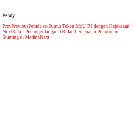
Pendy
Prev
Previous
Pemda se-Sumut Teken MoU RJ dengan Kejaksaan
Next
Rakor Penanggulangan TB dan Percepatan Penurunan
Stunting di Madina
Next