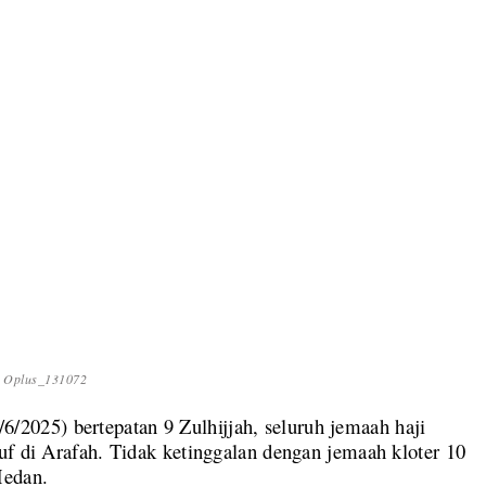
Oplus_131072
/6/2025) bertepatan 9 Zulhijjah, seluruh jemaah haji
uf di Arafah. Tidak ketinggalan dengan jemaah kloter 10
Medan.