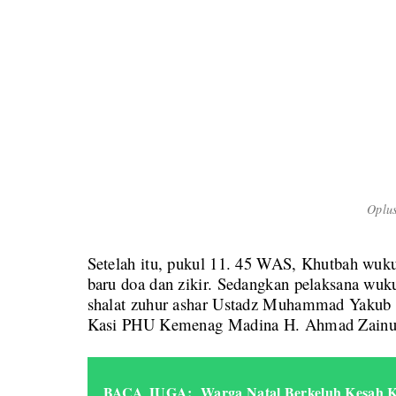
Oplu
Setelah itu, pukul 11. 45 WAS, Khutbah wukuf
baru doa dan zikir. Sedangkan pelaksana wu
shalat zuhur ashar Ustadz Muhammad Yakub P
Kasi PHU Kemenag Madina H. Ahmad Zainul
BACA JUGA:
Warga Natal Berkeluh Kesah 