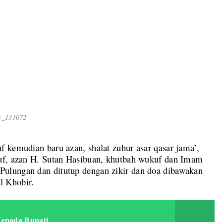
s_131072
 kemudian baru azan, shalat zuhur asar qasar jama’,
kuf, azan H. Sutan Hasibuan, khutbah wukuf dan Imam
ulungan dan ditutup dengan zikir dan doa dibawakan
 Khobir.
Kepada Bupati