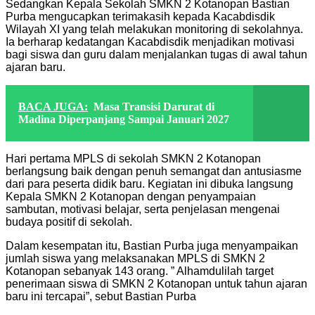
Sedangkan Kepala Sekolah SMKN 2 Kotanopan Bastian
Purba mengucapkan terimakasih kepada Kacabdisdik
Wilayah XI yang telah melakukan monitoring di sekolahnya.
Ia berharap kedatangan Kacabdisdik menjadikan motivasi
bagi siswa dan guru dalam menjalankan tugas di awal tahun
ajaran baru.
BACA JUGA:
Masa Transisi Darurat di
Madina Diperpanjang Sampai Januari 2027
Hari pertama MPLS di sekolah SMKN 2 Kotanopan
berlangsung baik dengan penuh semangat dan antusiasme
dari para peserta didik baru. Kegiatan ini dibuka langsung
Kepala SMKN 2 Kotanopan dengan penyampaian
sambutan, motivasi belajar, serta penjelasan mengenai
budaya positif di sekolah.
Dalam kesempatan itu, Bastian Purba juga menyampaikan
jumlah siswa yang melaksanakan MPLS di SMKN 2
Kotanopan sebanyak 143 orang. ” Alhamdulilah target
penerimaan siswa di SMKN 2 Kotanopan untuk tahun ajaran
baru ini tercapai”, sebut Bastian Purba