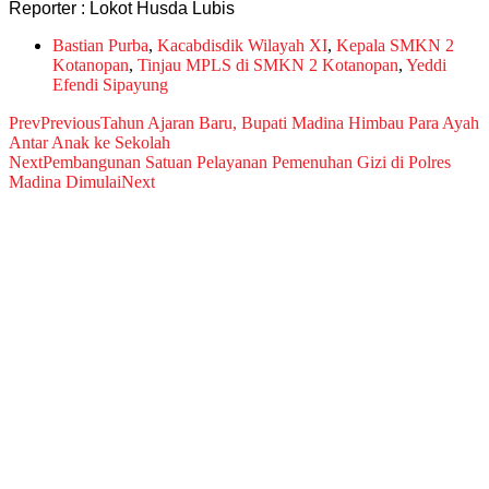
Reporter : Lokot Husda Lubis
Bastian Purba
,
Kacabdisdik Wilayah XI
,
Kepala SMKN 2
Kotanopan
,
Tinjau MPLS di SMKN 2 Kotanopan
,
Yeddi
Efendi Sipayung
Prev
Previous
Tahun Ajaran Baru, Bupati Madina Himbau Para Ayah
Antar Anak ke Sekolah
Next
Pembangunan Satuan Pelayanan Pemenuhan Gizi di Polres
Madina Dimulai
Next