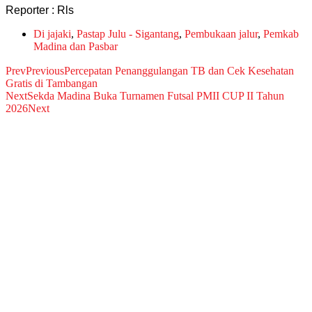
Reporter : Rls
Di jajaki
,
Pastap Julu - Sigantang
,
Pembukaan jalur
,
Pemkab
Madina dan Pasbar
Prev
Previous
Percepatan Penanggulangan TB dan Cek Kesehatan
Gratis di Tambangan
Next
Sekda Madina Buka Turnamen Futsal PMII CUP II Tahun
2026
Next