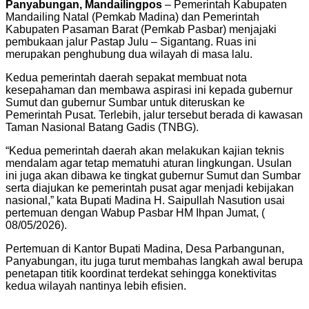
Panyabungan, Mandailingpos
– Pemerintah Kabupaten
Mandailing Natal (Pemkab Madina) dan Pemerintah
Kabupaten Pasaman Barat (Pemkab Pasbar) menjajaki
pembukaan jalur Pastap Julu – Sigantang. Ruas ini
merupakan penghubung dua wilayah di masa lalu.
Kedua pemerintah daerah sepakat membuat nota
kesepahaman dan membawa aspirasi ini kepada gubernur
Sumut dan gubernur Sumbar untuk diteruskan ke
Pemerintah Pusat. Terlebih, jalur tersebut berada di kawasan
Taman Nasional Batang Gadis (TNBG).
“Kedua pemerintah daerah akan melakukan kajian teknis
mendalam agar tetap mematuhi aturan lingkungan. Usulan
ini juga akan dibawa ke tingkat gubernur Sumut dan Sumbar
serta diajukan ke pemerintah pusat agar menjadi kebijakan
nasional,” kata Bupati Madina H. Saipullah Nasution usai
pertemuan dengan Wabup Pasbar HM Ihpan Jumat, (
08/05/2026).
Pertemuan di Kantor Bupati Madina, Desa Parbangunan,
Panyabungan, itu juga turut membahas langkah awal berupa
penetapan titik koordinat terdekat sehingga konektivitas
kedua wilayah nantinya lebih efisien.