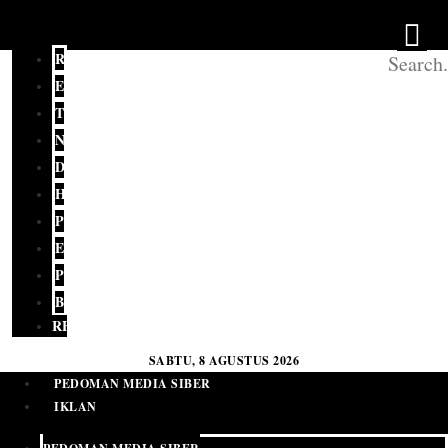
REDAKSI
EDITORIAL
TERKINI
NASIONAL
DAERAH
HUKUM
POLITIK
EKONOMI
PENDIDIKAN
BUDAYA
RELIGI
SABTU, 8 AGUSTUS 2026
PEDOMAN MEDIA SIBER
IKLAN