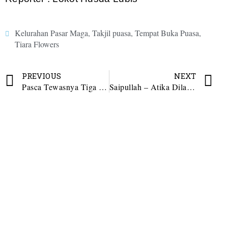
Kelurahan Pasar Maga
,
Takjil puasa
,
Tempat Buka Puasa
,
Tiara Flowers
PREVIOUS
NEXT
Pasca Tewasnya Tiga Polisi di Way Kanan, Polres Madina Laksanakan Solat Gaib
Saipullah – Atika Dilantik Hari Ini di Kantor Gubsu