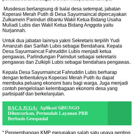
Musdesus berlangsung di balai desa setempat, jabatan
Koperasi Merah Putih di Desa Sayurmaincat dipercayakan
Zulkarnein Parinduri dibantu Wakil Ketua Bidang Usaha
Muliadi Lubis dan Wakil Ketua Bidang Anggota yaitu
Nurjannah.
Untuk dua jabatan lainnya yakni Sekretaris terpilih Yudi
Amanzah dan Sarifah Lubis sebagai Bendahara. Kepala
Desa Sayurmaincat Fahruddin Lubis menjadi ketua
pengawas, Parlindungan Parinduri sebagai sekretaris
pengawas dan Zulkipli Lubis sebagai bendahara pengawas.
Kepala Desa Sayurmaincat Fahruddin Lubis berharap
dengan terbentuknya Koperasi Merah Putih itu dapat
membuka peluang ekonomi baru bagi warga. Juga menjadi
contoh pengelolaan kelembagaan ekonomi desa yang
partisipatif dan berkelanjutan.
BACA JUGA:
Aplikasi SiBUNGO
Diluncurkan, Permudah Layanan PBB
Berbasis Geospasial
“ Pengembangan KMP merupakan salah satu upaya penting