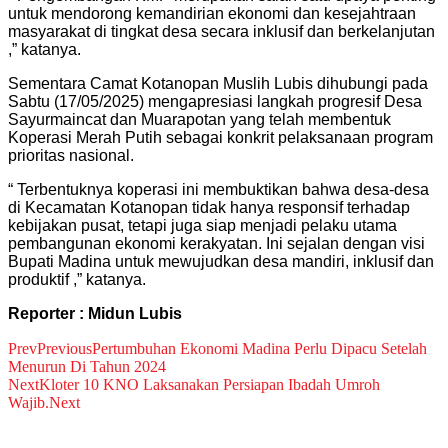
untuk mendorong kemandirian ekonomi dan kesejahtraan
masyarakat di tingkat desa secara inklusif dan berkelanjutan
,” katanya.
Sementara Camat Kotanopan Muslih Lubis dihubungi pada
Sabtu (17/05/2025) mengapresiasi langkah progresif Desa
Sayurmaincat dan Muarapotan yang telah membentuk
Koperasi Merah Putih sebagai konkrit pelaksanaan program
prioritas nasional.
“ Terbentuknya koperasi ini membuktikan bahwa desa-desa
di Kecamatan Kotanopan tidak hanya responsif terhadap
kebijakan pusat, tetapi juga siap menjadi pelaku utama
pembangunan ekonomi kerakyatan. Ini sejalan dengan visi
Bupati Madina untuk mewujudkan desa mandiri, inklusif dan
produktif ,” katanya.
Reporter : Midun Lubis
Prev
Previous
Pertumbuhan Ekonomi Madina Perlu Dipacu Setelah
Menurun Di Tahun 2024
Next
Kloter 10 KNO Laksanakan Persiapan Ibadah Umroh
Wajib.
Next