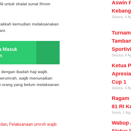
Aswin P
li untuk shalat sunat Ihrom
Kebangs
Selasa, 4 A
e Makkah kemudian melaksanakan
ani.
Turname
Tambang
Sportiv
na Masuk
n
Selasa, 4 A
Ketua P
dengan ibadah haji wajib.
Apresia
berumrah, wajib menunaikan
Cup 1
gi orang yang belum melaksanan
Selasa, 4 A
Ragam 
81 RI K
Senin, 3 Ag
Wabup A
edan
,
Pelaksanaan umroh wajib