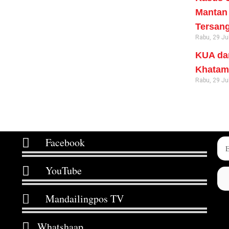
Mantan 
Tersang
Rabu, 29 Ju
KUA da
Khatam 
Rabu, 29 Ju
Facebook
YouTube
Mandailingpos TV
Whatshaap