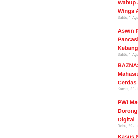
Wabup A
Wings 
Sabtu, 1 Ag
Aswin P
Pancas
Kebang
Sabtu, 1 Ag
BAZNAS
Mahasi
Cerdas
Kamis, 30 J
PWI Mad
Dorong 
Digital
Rabu, 29 Ju
Kasus S