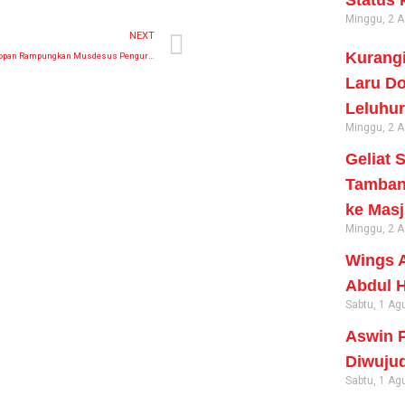
Status 
Minggu, 2 
NEXT
Kurangi
6 Desa di Kotanopan Rampungkan Musdesus Pengurus Koperasi Merah Putih
Laru Do
Leluhur
Minggu, 2 
Geliat 
Tambang
ke Masj
Minggu, 2 
Wings A
Abdul H
Sabtu, 1 Ag
Aswin P
Diwujud
Sabtu, 1 Ag