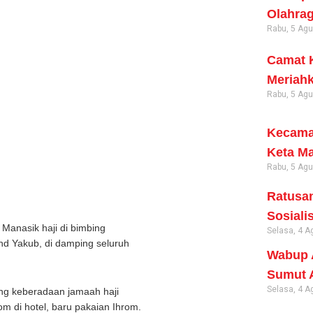
Olahrag
Rabu, 5 Ag
Camat K
Meriahk
Rabu, 5 Ag
Kecama
Keta Ma
Rabu, 5 Ag
Ratusan
Sosiali
. Manasik haji di bimbing
Selasa, 4 A
hd Yakub, di damping seluruh
Wabup A
Sumut 
Selasa, 4 A
ang keberadaan jamaah haji
m di hotel, baru pakaian Ihrom.