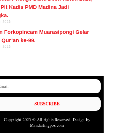
Plt Kadis PMD Madina Jadi
ka.
li 2026
n Forkopincam Muarasipongi Gelar
Qur’an ke-99.
li 2026
SUBSCRIBE
Copyright 2025 © All rights Reserved. Design by
Mandailingpos.com