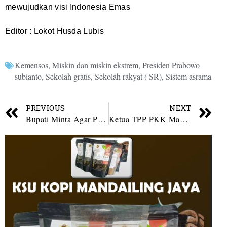
mewujudkan visi Indonesia Emas
Editor : Lokot Husda Lubis
Kemensos
,
Miskin dan miskin ekstrem
,
Presiden Prabowo
subianto
,
Sekolah gratis
,
Sekolah rakyat ( SR)
,
Sistem asrama
PREVIOUS
NEXT
Bupati Minta Agar Pelayanan di RSU Panyabungan Maksimal.
Ketua TPP PKK Madina Minta Laporan Rutin Kegiatan dari Kecamatan