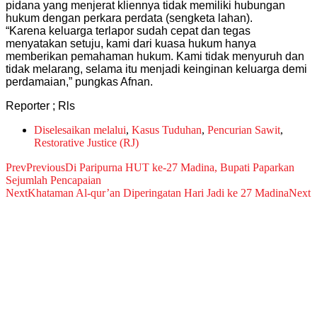
pidana yang menjerat kliennya tidak memiliki hubungan
hukum dengan perkara perdata (sengketa lahan).
“Karena keluarga terlapor sudah cepat dan tegas
menyatakan setuju, kami dari kuasa hukum hanya
memberikan pemahaman hukum. Kami tidak menyuruh dan
tidak melarang, selama itu menjadi keinginan keluarga demi
perdamaian,” pungkas Afnan.
Reporter ; Rls
Diselesaikan melalui
,
Kasus Tuduhan
,
Pencurian Sawit
,
Restorative Justice (RJ)
Prev
Previous
Di Paripurna HUT ke-27 Madina, Bupati Paparkan
Sejumlah Pencapaian
Next
Khataman Al-qur’an Diperingatan Hari Jadi ke 27 Madina
Next