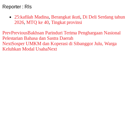
Reporter : Rls
25:kafilah Madina
,
Berangkat ikuti
,
Di Deli Serdang tahun
2026
,
MTQ ke 40
,
Tingkat provinsi
Prev
Previous
Bakhsan Parinduri Terima Penghargaan Nasional
Pelestarian Bahasa dan Sastra Daerah
Next
Sosper UMKM dan Koperasi di Sibanggor Julu, Warga
Keluhkan Modal Usaha
Next