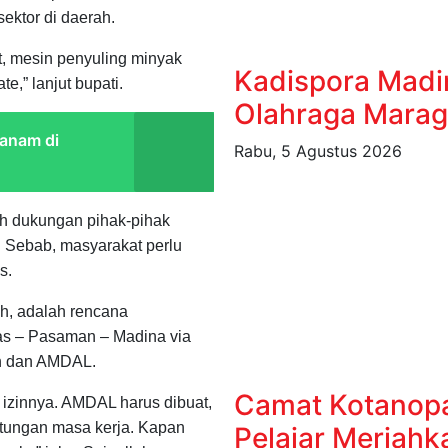
ektor di daerah.
it, mesin penyuling minyak
Kadispora Madi
e,” lanjut bupati.
Olahraga Marag
tanam di
Rabu, 5 Agustus 2026
uh dukungan pihak-pihak
. Sebab, masyarakat perlu
s.
ah, adalah rencana
s – Pasaman – Madina via
in dan AMDAL.
Camat Kotanopa
s izinnya. AMDAL harus dibuat,
hitungan masa kerja. Kapan
Pelajar Meriahk