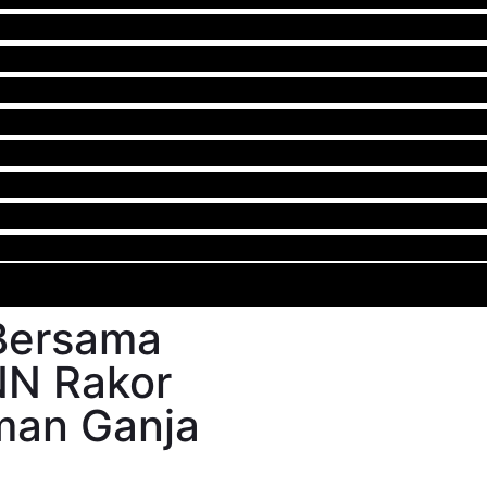
Bersama
NN Rakor
man Ganja