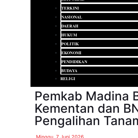
TERKINI
NASIONAL
DAERAH
HUKUM
POLITIK
EKONOMI
PENDIDIKAN
BUDAYA
RELIGI
Pemkab Madina 
Kementan dan B
Pengalihan Tana
Minggu, 7 Juni 2026