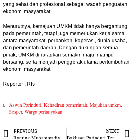
yang sehat dan profesional sebagai wadah penguatan
ekonomi masyarakat
Menurutnya, kemajuan UMKM tidak hanya bergantung
pada pemerintah, tetapi juga memerlukan kerja sama
antara masyarakat, perbankan, koperasi, dunia usaha,
dan pemerintah daerah. Dengan dukungan semua
pihak, UMKM diharapkan semakin maju, mampu
bersaing, serta menjadi penggerak utama pertumbuhan
ekonomi masyarakat.
Reporter : Rls
Aswin Parinduri
,
Kehadiran pemerintah
,
Majukan umkm
,
Sosper
,
Warga pertanyakan
PREVIOUS
NEXT
Ranting Muhammadiyah Gunung Tua Iparbondar Pasang Plank Tanda Kepemilikan Lahan 3.467 meter
Bakhsan Parinduri Terima Penghargaan Nasional Pelestarian Bahasa dan Sastra Daerah