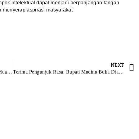
pok intelektual dapat menjadi perpanjangan tangan
 menyerap aspirasi masyarakat
NEXT
TP PKK Madina Gelar CKG dan IVA Tes di Muarasipongi
Terima Pengunjuk Rasa, Bupati Madina Buka Dialog Langsung