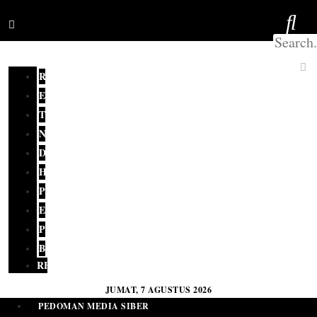
REDAKSI
EDITORIAL
TERKINI
NASIONAL
DAERAH
HUKUM
POLITIK
EKONOMI
PENDIDIKAN
BUDAYA
RELIGI
JUMAT, 7 AGUSTUS 2026
PEDOMAN MEDIA SIBER