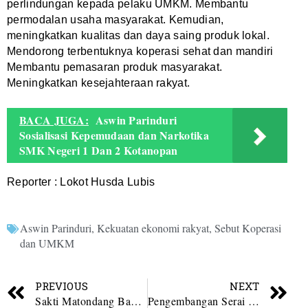
perlindungan kepada pelaku UMKM. Membantu
permodalan usaha masyarakat. Kemudian,
meningkatkan kualitas dan daya saing produk lokal.
Mendorong terbentuknya koperasi sehat dan mandiri
Membantu pemasaran produk masyarakat.
Meningkatkan kesejahteraan rakyat.
BACA JUGA:
Aswin Parinduri
Sosialisasi Kepemudaan dan Narkotika
SMK Negeri 1 Dan 2 Kotanopan
Reporter : Lokot Husda Lubis
Aswin Parinduri
,
Kekuatan ekonomi rakyat
,
Sebut Koperasi
dan UMKM
PREVIOUS
NEXT
Sakti Matondang Bantah Pembongkaran Kuburan Disebabkan Harta Warisan
Pengembangan Serai Wangi di Madina, Bupati Bawa Sejumlah Kadis Studi Tiru ke Garut